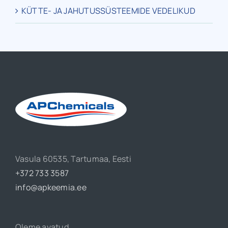
KÜTTE- JA JAHUTUSSÜSTEEMIDE VEDELIKUD
Vasula 60535, Tartumaa, Eesti
+372 733 3587
info@apkeemia.ee
Oleme avatud