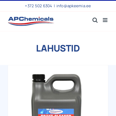
Skip
+372 502 6304
|
info@apkeemia.ee
to
content
LAHUSTID